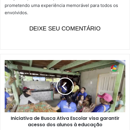
prometendo uma experiência memorável para todos os
envolvidos.
DEIXE SEU COMENTÁRIO
I
n
i
c
i
a
t
i
v
Iniciativa de Busca Ativa Escolar visa garantir
a
acesso dos alunos à educação
d
e