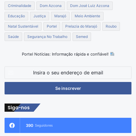
Criminalidade
Dom Azcona
Dom José Luiz Azcona
Educação
Justiça
Marajó
Meio Ambiente
Natal Sustentável
Portel
Prelazia do Marajó
Roubo
Saúde
Segurança No Trabalho
Semed
Portel Notícias: Informação rápida e confiável!
Insira
o
seu
endereço
de
email
Siga-nos
390
Seguidores