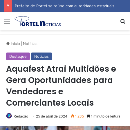
Prefeito de Portel se reúne com autoridades estaduais para tratar de obras e inauguração de escola
Menu
P
Início
|
Notícias
Destaque
Notícias
Aquafest Atrai Multidões e
Gera Oportunidades para
Vendedores e
Comerciantes Locais
Redação
25 de abril de 2024
1.235
1 minuto de leitura