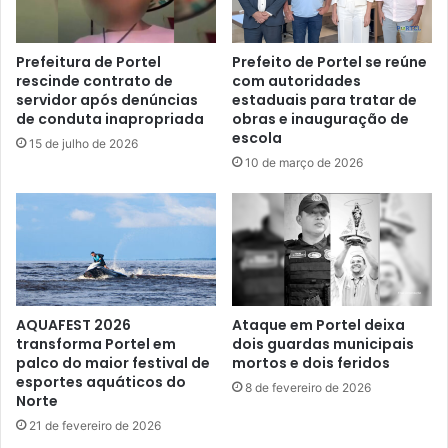
g
a
a
n
r
e
Prefeitura de Portel
Prefeito de Portel se reúne
a
j
rescinde contrato de
com autoridades
n
servidor após denúncias
estaduais para tratar de
a
de conduta inapropriada
obras e inauguração de
t
m
escola
i
c
15 de julho de 2026
r
u
10 de março de 2026
a
r
c
s
e
o
s
d
s
e
o
f
d
o
AQUAFEST 2026
Ataque em Portel deixa
o
r
transforma Portel em
dois guardas municipais
s
m
palco do maior festival de
mortos e dois feridos
a
a
esportes aquáticos do
8 de fevereiro de 2026
l
ç
Norte
u
ã
21 de fevereiro de 2026
n
o