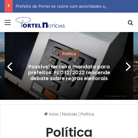
Prefeito de Portel se reúne com autoridades estaduais para tratar de obras e inauguração de escola
Menu
P
Política
Possível terceiro mandato para
prefeitos: PEC 12/2022 reacende
debate sobre regras eleitorais
Início
|
Notícias
|
Política
Política