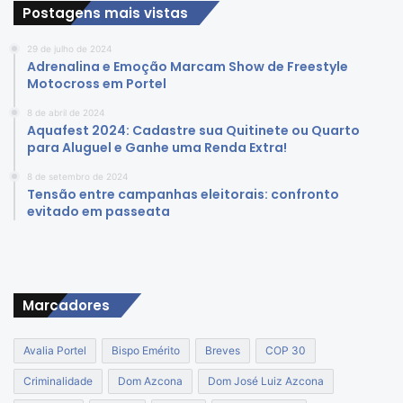
a
a
Postagens mais vistas
o
ç
s
s
o
i
29 de julho de 2024
i
e
Adrenalina e Emoção Marcam Show de Freestyle
n
ç
g
Motocross em Portel
t
ã
a
e
o
8 de abril de 2024
r
n
Aquafest 2024: Cadastre sua Quitinete ou Quarto
e
a
ç
para Aluguel e Ganhe uma Renda Extra!
m
n
õ
c
t
8 de setembro de 2024
e
i
Tensão entre campanhas eleitorais: confronto
e
s
d
evitado em passeata
d
d
a
i
e
d
r
v
e
e
o
d
i
t
o
Marcadores
t
o
P
o
,
a
a
e
Avalia Portel
Bispo Emérito
Breves
COP 30
r
p
n
á
Criminalidade
Dom Azcona
Dom José Luiz Azcona
r
q
o