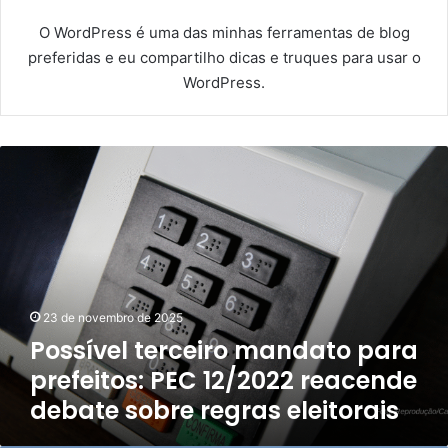
O WordPress é uma das minhas ferramentas de blog
preferidas e eu compartilho dicas e truques para usar o
WordPress.
P
o
s
s
í
v
e
l
23 de novembro de 2025
t
Possível terceiro mandato para
e
r
prefeitos: PEC 12/2022 reacende
c
debate sobre regras eleitorais
e
i