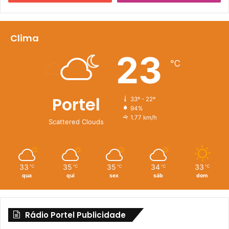
Clima
23
℃
Portel
33º - 22º
94%
1.77 km/h
Scattered Clouds
33
35
35
34
33
℃
℃
℃
℃
℃
qua
qui
sex
sáb
dom
Rádio Portel Publicidade