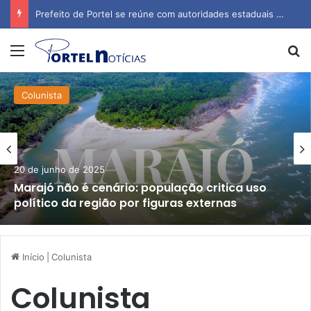
Prefeito de Portel se reúne com autoridades estaduais para tratar de obras e inauguração de escola
Menu
P
Colunista
20 de junho de 2025
Marajó não é cenário: população critica uso
político da região por figuras externas
Início
|
Colunista
Colunista