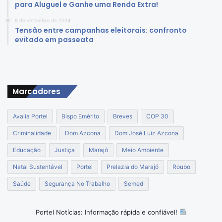
para Aluguel e Ganhe uma Renda Extra!
8 de setembro de 2024
Tensão entre campanhas eleitorais: confronto
evitado em passeata
Marcadores
Avalia Portel
Bispo Emérito
Breves
COP 30
Criminalidade
Dom Azcona
Dom José Luiz Azcona
Educação
Justiça
Marajó
Meio Ambiente
Natal Sustentável
Portel
Prelazia do Marajó
Roubo
Saúde
Segurança No Trabalho
Semed
Portel Notícias: Informação rápida e confiável!