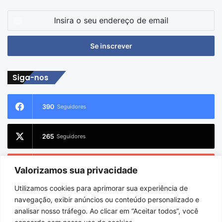
Insira
o
seu
endereço
de
email
Siga-nos
390
Seguidores
265
Seguidores
227
Inscritos
Valorizamos sua privacidade
Utilizamos cookies para aprimorar sua experiência de
2.733
Seguidores
navegação, exibir anúncios ou conteúdo personalizado e
analisar nosso tráfego. Ao clicar em “Aceitar todos”, você