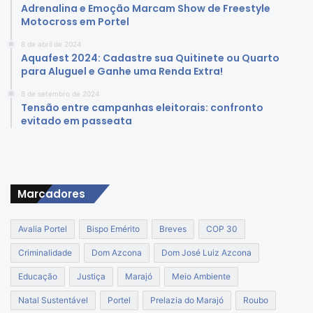
Adrenalina e Emoção Marcam Show de Freestyle
Motocross em Portel
8 de abril de 2024
Aquafest 2024: Cadastre sua Quitinete ou Quarto
para Aluguel e Ganhe uma Renda Extra!
8 de setembro de 2024
Tensão entre campanhas eleitorais: confronto
evitado em passeata
Marcadores
Avalia Portel
Bispo Emérito
Breves
COP 30
Criminalidade
Dom Azcona
Dom José Luiz Azcona
Educação
Justiça
Marajó
Meio Ambiente
Natal Sustentável
Portel
Prelazia do Marajó
Roubo