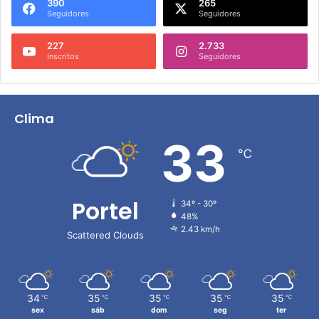
390
265
Seguidores
Seguidores
227
2.733
Inscritos
Seguidores
Clima
33
℃
Portel
34º - 30º
48%
2.43 km/h
Scattered Clouds
34
35
35
35
35
℃
℃
℃
℃
℃
sex
sáb
dom
seg
ter