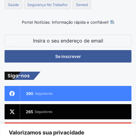
Saúde
Segurança No Trabalho
Semed
Portel Notícias: Informação rápida e confiável!
Insira
o
seu
endereço
de
email
Siga-nos
390
Seguidores
265
Seguidores
227
Inscritos
Valorizamos sua privacidade