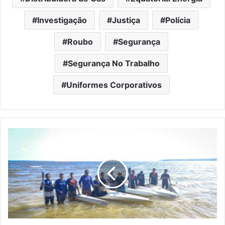
Investigação
Justiça
Polícia
Roubo
Segurança
Segurança No Trabalho
Uniformes Corporativos
J
o
v
e
n
s
A
t
l