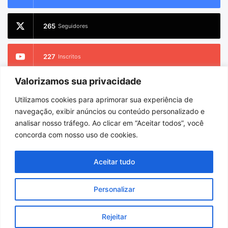
265
Seguidores
227
Inscritos
Valorizamos sua privacidade
2.733
Seguidores
Utilizamos cookies para aprimorar sua experiência de
navegação, exibir anúncios ou conteúdo personalizado e
analisar nosso tráfego. Ao clicar em “Aceitar todos”, você
concorda com nosso uso de cookies.
© Copyright 2026
Portel Notícias
. Todos os direitos reservados |
Hospedado por
i9 Digital
Aceitar tudo
Início
Sobre
Equipe
Personalizar
Facebook
X
YouTube
Instagram
WhatsApp
Rejeitar