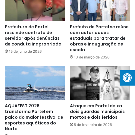
e
d
l
e
n
T
o
r
S
Prefeitura de Portel
Prefeito de Portel se reúne
e
rescinde contrato de
com autoridades
e
servidor após denúncias
estaduais para tratar de
i
l
de conduta inapropriada
obras e inauguração de
n
o
escola
a
U
15 de julho de 2026
m
10 de março de 2026
N
e
I
n
C
t
E
o
F
I
:
n
A
t
v
AQUAFEST 2026
Ataque em Portel deixa
e
a
transforma Portel em
dois guardas municipais
n
n
palco do maior festival de
mortos e dois feridos
s
ç
esportes aquáticos do
8 de fevereiro de 2026
i
o
Norte
v
s