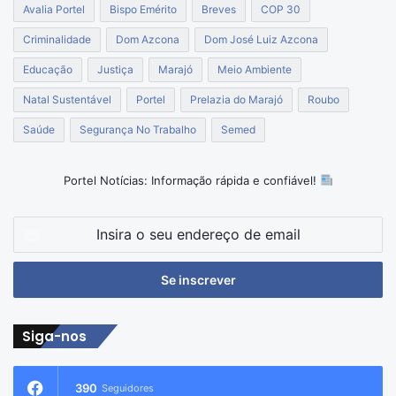
Avalia Portel
Bispo Emérito
Breves
COP 30
Criminalidade
Dom Azcona
Dom José Luiz Azcona
Educação
Justiça
Marajó
Meio Ambiente
Natal Sustentável
Portel
Prelazia do Marajó
Roubo
Saúde
Segurança No Trabalho
Semed
Portel Notícias: Informação rápida e confiável!
Insira
o
seu
endereço
de
email
Siga-nos
390
Seguidores