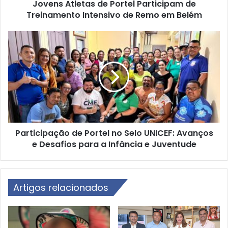
Jovens Atletas de Portel Participam de
e
Treinamento Intensivo de Remo em Belém
t
a
s
P
d
a
e
r
P
t
o
i
r
c
t
i
e
p
l
a
P
Participação de Portel no Selo UNICEF: Avanços
ç
a
e Desafios para a Infância e Juventude
ã
r
o
t
d
i
e
c
Artigos relacionados
P
i
o
p
r
a
t
m