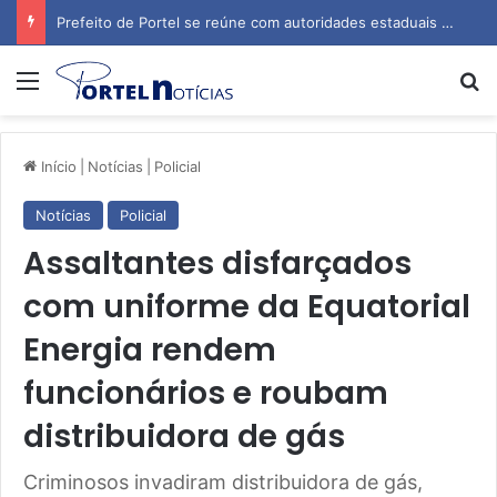
Prefeito de Portel se reúne com autoridades estaduais para tratar de obras e inauguração de escola
Menu
P
Início
|
Notícias
|
Policial
Notícias
Policial
Assaltantes disfarçados
com uniforme da Equatorial
Energia rendem
funcionários e roubam
distribuidora de gás
Criminosos invadiram distribuidora de gás,