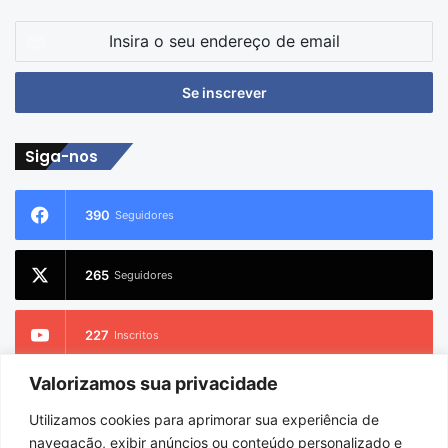
Insira
o
seu
endereço
de
email
Siga-nos
390
Seguidores
265
Seguidores
227
Inscritos
Valorizamos sua privacidade
2.733
Seguidores
Utilizamos cookies para aprimorar sua experiência de
navegação, exibir anúncios ou conteúdo personalizado e