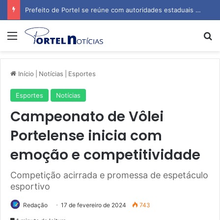
Prefeito de Portel se reúne com autoridades estaduais para tratar de obras e inauguração de escola
Menu
P
Início
|
Notícias
|
Esportes
Esportes
Notícias
Campeonato de Vôlei
Portelense inicia com
emoção e competitividade
Competição acirrada e promessa de espetáculo
esportivo
Redação
17 de fevereiro de 2024
743