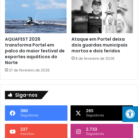
n
i
d
m
a
e
d
n
u
t
r
o
AQUAFEST 2026
Ataque em Portel deixa
a
s
transforma Portel em
dois guardas municipais
n
e
palco do maior festival de
mortos e dois feridos
t
m
esportes aquáticos do
8 de fevereiro de 2026
e
V
Norte
o
i
21 de fevereiro de 2026
C
a
a
t
r
u
n
r
Siga-nos
a
a
v
s
390
265
a
e
Seguidores
Seguidores
l
E
e
f
227
2.733
m
e
Inscritos
Seguidores
P