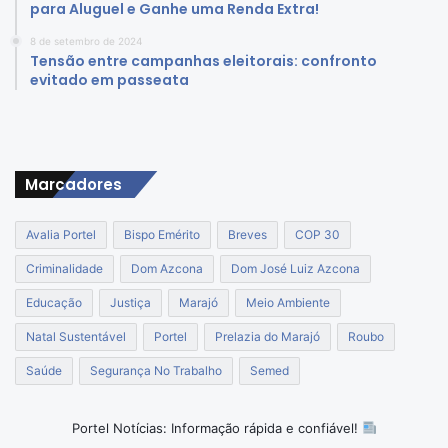
para Aluguel e Ganhe uma Renda Extra!
8 de setembro de 2024
Tensão entre campanhas eleitorais: confronto
evitado em passeata
Marcadores
Avalia Portel
Bispo Emérito
Breves
COP 30
Criminalidade
Dom Azcona
Dom José Luiz Azcona
Educação
Justiça
Marajó
Meio Ambiente
Natal Sustentável
Portel
Prelazia do Marajó
Roubo
Saúde
Segurança No Trabalho
Semed
Portel Notícias: Informação rápida e confiável!