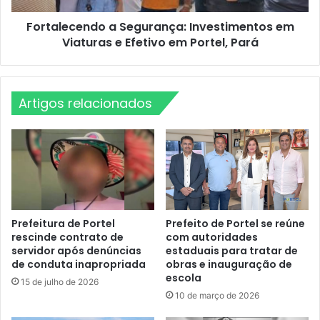
L
e
o
Fortalecendo a Segurança: Investimentos em
n
c
Viaturas e Efetivo em Portel, Pará
d
a
o
l
a
:
S
P
Artigos relacionados
e
e
g
s
u
q
r
u
a
i
n
s
ç
a
a
s
:
Prefeitura de Portel
Prefeito de Portel se reúne
d
rescinde contrato de
com autoridades
I
servidor após denúncias
estaduais para tratar de
e
n
de conduta inapropriada
obras e inauguração de
D
v
escola
e
e
15 de julho de 2026
m
10 de março de 2026
s
a
t