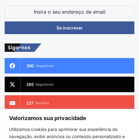
Insira
o
seu
endereço
de
email
Siga-nos
390
Seguidores
265
Seguidores
227
Inscritos
Valorizamos sua privacidade
2.733
Seguidores
Utilizamos cookies para aprimorar sua experiência de
navegação, exibir anúncios ou conteúdo personalizado e