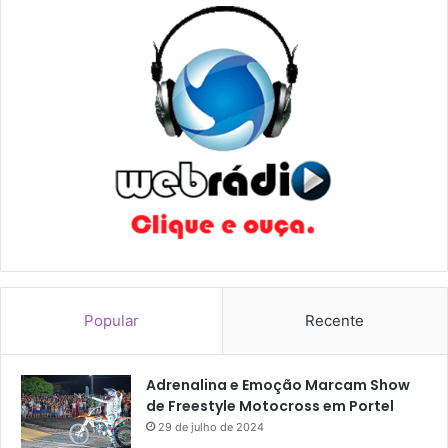
t
e
l
Popular
Recente
Adrenalina e Emoção Marcam Show
de Freestyle Motocross em Portel
29 de julho de 2024