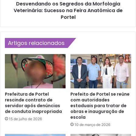
a
Desvendando os Segredos da Morfologia
d
m
Veterinária: Sucesso na Feira Anatômica de
o
o
o
Portel
s
s
J
S
o
e
g
g
Artigos relacionados
o
r
s
e
d
d
o
o
s
s
S
d
e
a
r
M
Prefeitura de Portel
Prefeito de Portel se reúne
v
o
rescinde contrato de
com autoridades
i
servidor após denúncias
estaduais para tratar de
r
de conduta inapropriada
obras e inauguração de
d
f
escola
o
o
15 de julho de 2026
r
l
10 de março de 2026
e
o