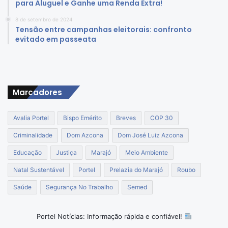
para Aluguel e Ganhe uma Renda Extra!
8 de setembro de 2024
Tensão entre campanhas eleitorais: confronto
evitado em passeata
Marcadores
Avalia Portel
Bispo Emérito
Breves
COP 30
Criminalidade
Dom Azcona
Dom José Luiz Azcona
Educação
Justiça
Marajó
Meio Ambiente
Natal Sustentável
Portel
Prelazia do Marajó
Roubo
Saúde
Segurança No Trabalho
Semed
Portel Notícias: Informação rápida e confiável!