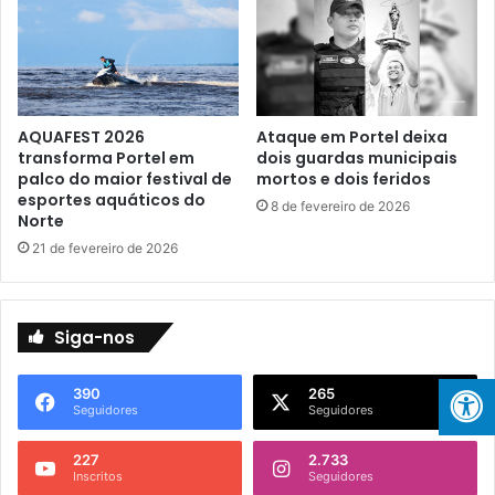
s
g
d
i
a
a
E
V
d
e
u
t
AQUAFEST 2026
Ataque em Portel deixa
c
e
transforma Portel em
dois guardas municipais
a
r
palco do maior festival de
mortos e dois feridos
ç
i
esportes aquáticos do
8 de fevereiro de 2026
ã
n
Norte
o
á
21 de fevereiro de 2026
e
r
m
i
P
a
o
:
Siga-nos
r
S
t
u
390
265
e
c
Seguidores
Seguidores
l
e
s
227
2.733
s
Inscritos
Seguidores
o