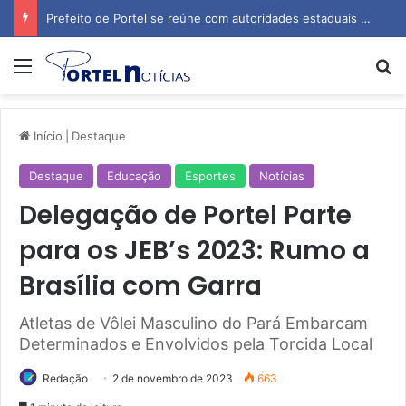
Prefeito de Portel se reúne com autoridades estaduais para tratar de obras e inauguração de escola
Menu
P
Início
|
Destaque
Destaque
Educação
Esportes
Notícias
Delegação de Portel Parte
para os JEB’s 2023: Rumo a
Brasília com Garra
Atletas de Vôlei Masculino do Pará Embarcam
Determinados e Envolvidos pela Torcida Local
Redação
2 de novembro de 2023
663