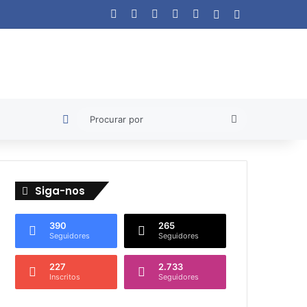
Facebook
X
YouTube
Instagram
WhatsApp
Artigo aleatório
Barra Lateral
Artigo aleatório
Procurar
por
Siga-nos
390
265
Seguidores
Seguidores
227
2.733
Inscritos
Seguidores