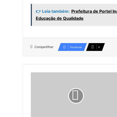
👉 Leia também:
Prefeitura de Portel I
Educação de Qualidade
Compartilhar
Facebook
X
D
i
a
d
o
T
r
a