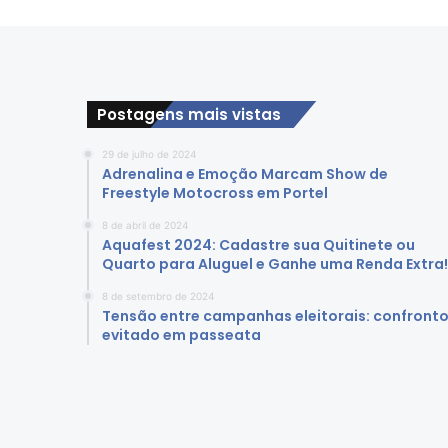
d
e
P
r
ê
m
Postagens mais vistas
i
o
29 de julho de 2024
s
Adrenalina e Emoção Marcam Show de
e
Freestyle Motocross em Portel
M
8 de abril de 2024
ú
Aquafest 2024: Cadastre sua Quitinete ou
s
Quarto para Aluguel e Ganhe uma Renda Extra!
i
c
8 de setembro de 2024
Tensão entre campanhas eleitorais: confront
a
evitado em passeata
a
o
V
i
v
o