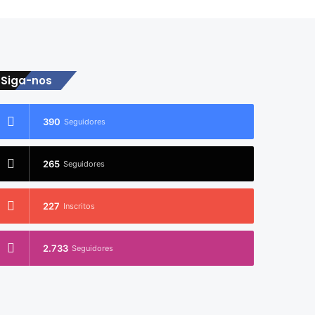
Siga-nos
390
Seguidores
265
Seguidores
227
Inscritos
2.733
Seguidores