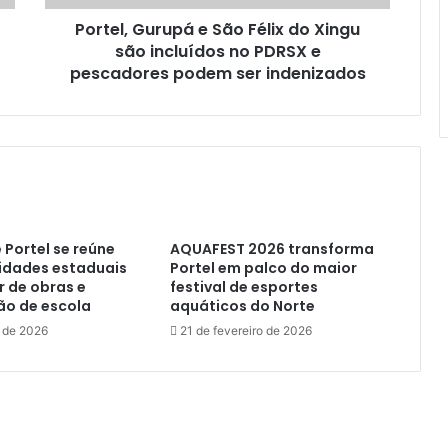
u
Portel, Gurupá e São Félix do Xingu
r
são incluídos no PDRSX e
u
p
pescadores podem ser indenizados
á
e
S
ã
o
F
é
l
 Portel se reúne
AQUAFEST 2026 transforma
i
idades estaduais
Portel em palco do maior
x
r de obras e
festival de esportes
d
ão de escola
aquáticos do Norte
o
 de 2026
21 de fevereiro de 2026
X
i
n
g
u