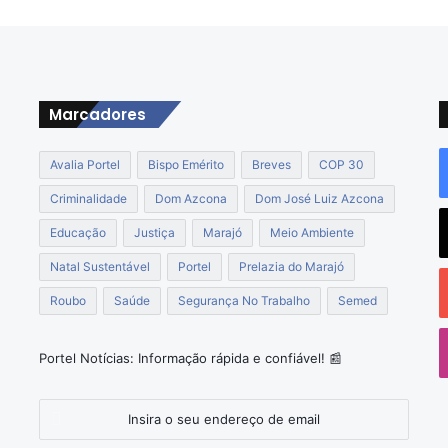
s
ã
o
i
n
c
Marcadores
l
u
Avalia Portel
Bispo Emérito
Breves
COP 30
í
d
Criminalidade
Dom Azcona
Dom José Luiz Azcona
o
s
Educação
Justiça
Marajó
Meio Ambiente
n
Natal Sustentável
Portel
Prelazia do Marajó
o
P
Roubo
Saúde
Segurança No Trabalho
Semed
o
D
R
S
Portel Notícias: Informação rápida e confiável! 📰
X
e
Insira
p
o
e