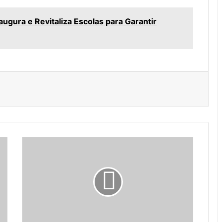
naugura e Revitaliza Escolas para Garantir
P
o
r
t
e
l
,
G