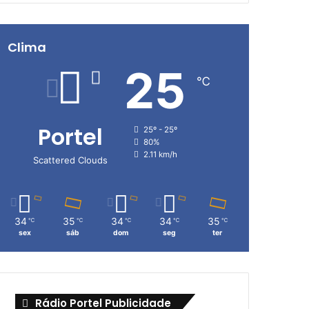
Clima
25
℃
Portel
25º - 25º
80%
2.11 km/h
Scattered Clouds
34
35
34
34
35
℃
℃
℃
℃
℃
sex
sáb
dom
seg
ter
Rádio Portel Publicidade