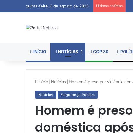
quinta-feira, 6 de agosto de 2026
Últimas notícias
INÍCIO
NOTÍCIAS
COP 30
POLÍT
Início
|
Notícias
|
Homem é preso por violência domé
Notícias
Segurança Pública
Homem é preso 
doméstica após