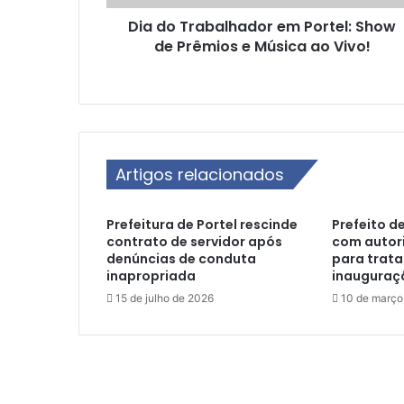
b
Dia do Trabalhador em Portel: Show
a
de Prêmios e Música ao Vivo!
l
h
a
d
o
r
e
Artigos relacionados
m
P
o
Prefeitura de Portel rescinde
Prefeito de
r
contrato de servidor após
com autor
t
denúncias de conduta
para trata
e
inapropriada
inauguraç
l
15 de julho de 2026
10 de março
:
S
h
o
w