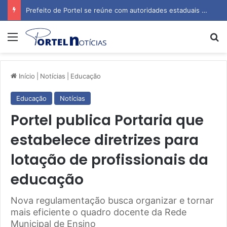
AQUAFEST 2026 transforma Portel em palco do maior festival de esportes aquáticos do Norte
Menu
P
Início
|
Notícias
|
Educação
Educação
Notícias
Portel publica Portaria que
estabelece diretrizes para
lotação de profissionais da
educação
Nova regulamentação busca organizar e tornar
mais eficiente o quadro docente da Rede
Municipal de Ensino