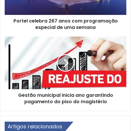
c
e
l
Portel celebra 267 anos com programação
e
especial de uma semana
b
r
a
G
2
e
6
s
7
t
a
ã
n
o
o
m
s
u
c
n
o
Gestão municipal inicia ano garantindo
i
m
pagamento do piso do magistério
c
p
i
r
p
o
a
g
Artigos relacionados
l
r