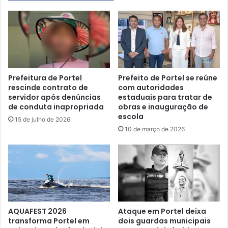
i
a
n
m
i
a
c
ç
i
ã
a
o
a
e
n
Prefeitura de Portel
Prefeito de Portel se reúne
s
rescinde contrato de
com autoridades
o
servidor após denúncias
estaduais para tratar de
p
g
de conduta inapropriada
obras e inauguração de
e
a
escola
c
r
15 de julho de 2026
i
10 de março de 2026
a
a
n
l
t
d
i
e
n
u
d
m
o
a
p
AQUAFEST 2026
Ataque em Portel deixa
s
a
transforma Portel em
dois guardas municipais
e
g