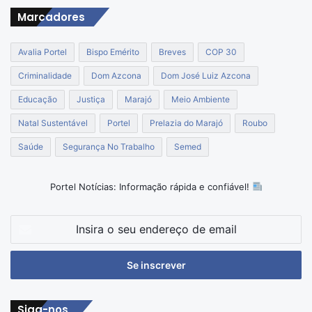
Marcadores
Avalia Portel
Bispo Emérito
Breves
COP 30
Criminalidade
Dom Azcona
Dom José Luiz Azcona
Educação
Justiça
Marajó
Meio Ambiente
Natal Sustentável
Portel
Prelazia do Marajó
Roubo
Saúde
Segurança No Trabalho
Semed
Portel Notícias: Informação rápida e confiável!
Insira
o
seu
endereço
de
email
Siga-nos