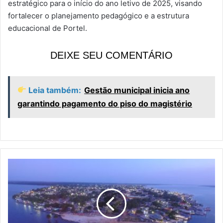
estratégico para o início do ano letivo de 2025, visando
fortalecer o planejamento pedagógico e a estrutura
educacional de Portel.
DEIXE SEU COMENTÁRIO
Leia também:
Gestão municipal inicia ano
garantindo pagamento do piso do magistério
P
o
r
t
e
l