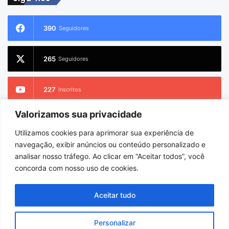
390
Seguidores
265
Seguidores
227
Inscritos
Valorizamos sua privacidade
2.733
Seguidores
Utilizamos cookies para aprimorar sua experiência de
navegação, exibir anúncios ou conteúdo personalizado e
analisar nosso tráfego. Ao clicar em “Aceitar todos”, você
concorda com nosso uso de cookies.
© Copyright 2026
Portel Notícias
. Todos os direitos reservados |
Hospedado por
i9 Digital
Aceitar tudo
Início
Sobre
Equipe
Personalizar
Facebook
X
YouTube
Instagram
WhatsApp