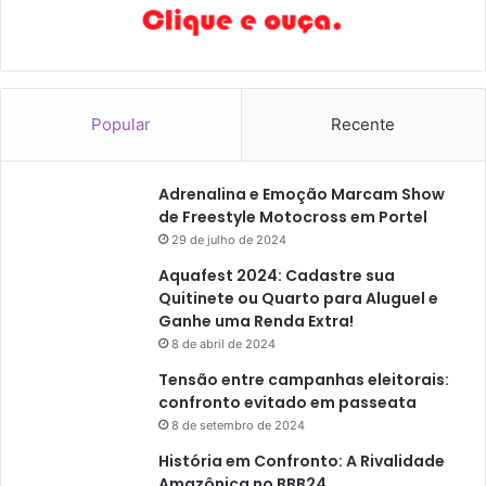
n
c
i
a
Popular
Recente
Adrenalina e Emoção Marcam Show
de Freestyle Motocross em Portel
29 de julho de 2024
Aquafest 2024: Cadastre sua
Quitinete ou Quarto para Aluguel e
Ganhe uma Renda Extra!
8 de abril de 2024
Tensão entre campanhas eleitorais:
confronto evitado em passeata
8 de setembro de 2024
História em Confronto: A Rivalidade
Amazônica no BBB24