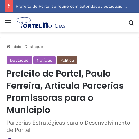
Prefeito de Portel se reúne com autoridades estaduais para tratar de obras e inauguração de escola
Menu
P
Início
|
Destaque
Destaque
Notícias
Política
Prefeito de Portel, Paulo
Ferreira, Articula Parcerias
Promissoras para o
Município
Parcerias Estratégicas para o Desenvolvimento
de Portel