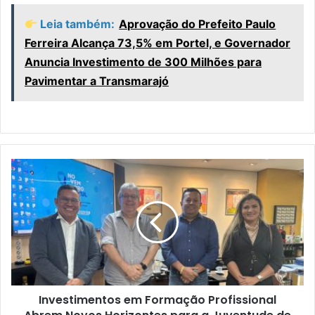
Leia também:
Aprovação do Prefeito Paulo
Ferreira Alcança 73,5% em Portel, e Governador
Anuncia Investimento de 300 Milhões para
Pavimentar a Transmarajó
I
n
v
e
s
t
i
m
e
Investimentos em Formação Profissional
n
t