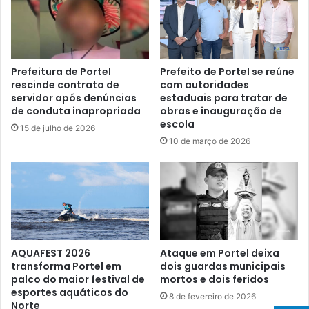
n
e
a
s
l
s
A
o
b
a
Prefeitura de Portel
Prefeito de Portel se reúne
r
4
rescinde contrato de
com autoridades
e
servidor após denúncias
estaduais para tratar de
ª
de conduta inapropriada
obras e inauguração de
m
C
escola
N
o
15 de julho de 2026
o
n
10 de março de 2026
v
f
o
e
s
r
H
ê
o
n
r
c
i
i
AQUAFEST 2026
Ataque em Portel deixa
z
a
transforma Portel em
dois guardas municipais
o
M
palco do maior festival de
mortos e dois feridos
n
u
esportes aquáticos do
8 de fevereiro de 2026
t
n
Norte