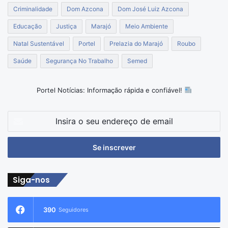
Criminalidade
Dom Azcona
Dom José Luiz Azcona
Educação
Justiça
Marajó
Meio Ambiente
Natal Sustentável
Portel
Prelazia do Marajó
Roubo
Saúde
Segurança No Trabalho
Semed
Portel Notícias: Informação rápida e confiável!
Insira
o
seu
endereço
de
email
Siga-nos
390
Seguidores