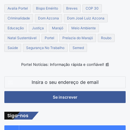
Avalia Portel
Bispo Emérito
Breves
COP 30
Criminalidade
Dom Azcona
Dom José Luiz Azcona
Educação
Justiça
Marajó
Meio Ambiente
Natal Sustentável
Portel
Prelazia do Marajó
Roubo
Saúde
Segurança No Trabalho
Semed
Portel Notícias: Informação rápida e confiável! 📰
Insira
o
seu
endereço
de
email
Siga-nos