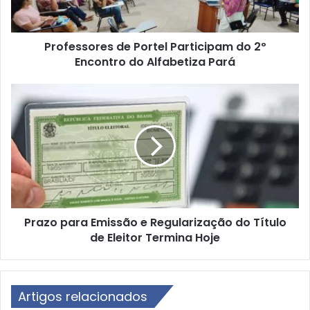
s
o
r
Professores de Portel Participam do 2º
e
Encontro do Alfabetiza Pará
s
d
e
P
P
r
o
a
r
z
t
o
e
p
l
a
P
r
a
a
r
Prazo para Emissão e Regularização do Título
E
t
de Eleitor Termina Hoje
m
i
i
c
s
i
s
p
Artigos relacionados
ã
a
o