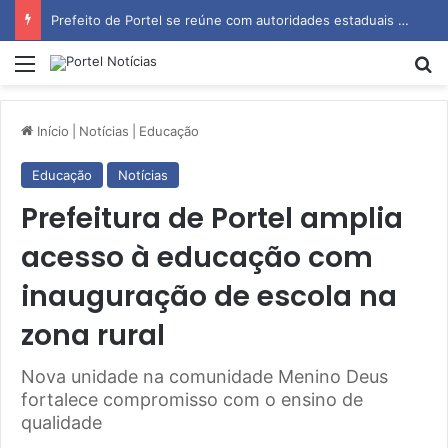
Prefeito de Portel se reúne com autoridades estaduais para tratar de obras e inauguração de escola
Menu
P
Início
|
Notícias
|
Educação
Educação
Notícias
Prefeitura de Portel amplia
acesso à educação com
inauguração de escola na
zona rural
Nova unidade na comunidade Menino Deus
fortalece compromisso com o ensino de
qualidade