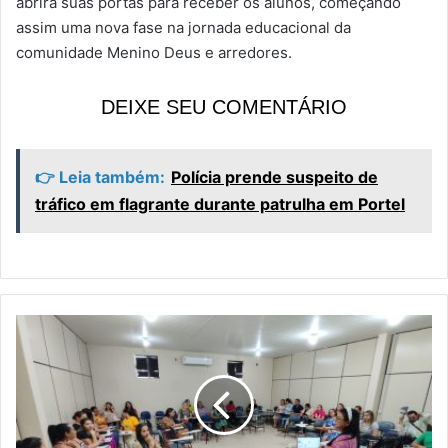
abrirá suas portas para receber os alunos, começando
assim uma nova fase na jornada educacional da
comunidade Menino Deus e arredores.
DEIXE SEU COMENTÁRIO
👉 Leia também:
Polícia prende suspeito de
tráfico em flagrante durante patrulha em Portel
P
r
o
f
e
s