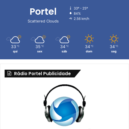
Portel
33º - 25º
84%
2.56 km/h
Scattered Clouds
33
35
34
34
34
℃
℃
℃
℃
℃
qui
sex
sáb
dom
seg
Rádio Portel Publicidade