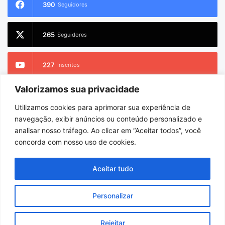
390
Seguidores
265
Seguidores
227
Inscritos
Valorizamos sua privacidade
2.733
Seguidores
Utilizamos cookies para aprimorar sua experiência de
navegação, exibir anúncios ou conteúdo personalizado e
analisar nosso tráfego. Ao clicar em “Aceitar todos”, você
concorda com nosso uso de cookies.
© Copyright 2026
Portel Notícias
. Todos os direitos reservados |
Hospedado por
i9 Digital
Aceitar tudo
Início
Sobre
Equipe
Personalizar
Facebook
X
YouTube
Instagram
WhatsApp
Rejeitar