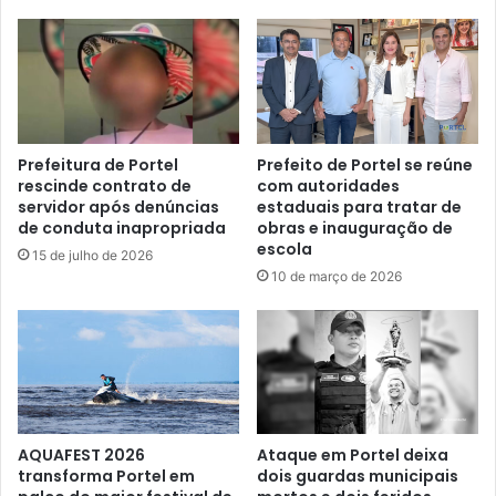
m
e
d
R
o
e
2
g
º
u
E
l
n
a
Prefeitura de Portel
Prefeito de Portel se reúne
c
rescinde contrato de
com autoridades
r
servidor após denúncias
estaduais para tratar de
o
i
de conduta inapropriada
obras e inauguração de
n
z
escola
t
a
15 de julho de 2026
r
10 de março de 2026
ç
o
ã
d
o
o
d
A
o
l
T
f
í
a
t
AQUAFEST 2026
Ataque em Portel deixa
b
u
transforma Portel em
dois guardas municipais
e
l