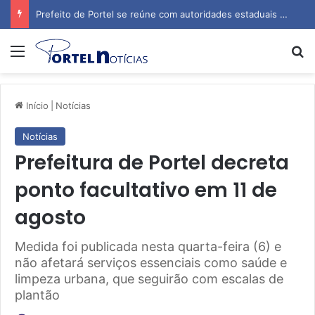
Prefeito de Portel se reúne com autoridades estaduais para tratar de obras e inauguração de escola
Menu
P
Início
|
Notícias
Notícias
Prefeitura de Portel decreta
ponto facultativo em 11 de
agosto
Medida foi publicada nesta quarta-feira (6) e
não afetará serviços essenciais como saúde e
limpeza urbana, que seguirão com escalas de
plantão