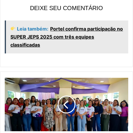
DEIXE SEU COMENTÁRIO
Leia também:
Portel confirma participação no
SUPER JEPS 2025 com três equipes
classificadas
P
o
r
t
e
l
r
e
a