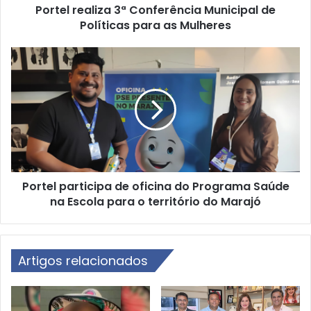
Portel realiza 3ª Conferência Municipal de
l
Políticas para as Mulheres
i
z
a
P
3
o
ª
r
C
t
o
e
n
l
f
p
e
a
r
r
ê
Portel participa de oficina do Programa Saúde
t
n
na Escola para o território do Marajó
i
c
c
i
i
a
p
M
Artigos relacionados
a
u
d
n
e
i
o