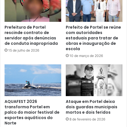
c
f
i
i
p
c
a
i
l
n
Prefeitura de Portel
Prefeito de Portel se reúne
d
rescinde contrato de
com autoridades
a
servidor após denúncias
estaduais para tratar de
e
d
de conduta inapropriada
obras e inauguração de
P
o
escola
o
P
15 de julho de 2026
l
10 de março de 2026
r
í
o
t
g
i
r
c
a
a
m
s
a
p
S
AQUAFEST 2026
Ataque em Portel deixa
a
a
transforma Portel em
dois guardas municipais
r
ú
palco do maior festival de
mortos e dois feridos
a
d
esportes aquáticos do
8 de fevereiro de 2026
a
e
Norte
s