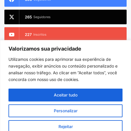
265
Seguidores
227
Inscritos
Valorizamos sua privacidade
2.733
Seguidores
Utilizamos cookies para aprimorar sua experiência de
navegação, exibir anúncios ou conteúdo personalizado e
analisar nosso tráfego. Ao clicar em “Aceitar todos”, você
concorda com nosso uso de cookies.
© Copyright 2026
Portel Notícias
. Todos os direitos reservados |
Hospedado por
i9 Digital
Aceitar tudo
Início
Sobre
Equipe
Personalizar
Facebook
X
YouTube
Instagram
WhatsApp
Rejeitar