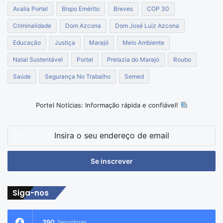
Avalia Portel
Bispo Emérito
Breves
COP 30
Criminalidade
Dom Azcona
Dom José Luiz Azcona
Educação
Justiça
Marajó
Meio Ambiente
Natal Sustentável
Portel
Prelazia do Marajó
Roubo
Saúde
Segurança No Trabalho
Semed
Portel Notícias: Informação rápida e confiável!
Insira
o
seu
endereço
de
email
Siga-nos
390
Seguidores