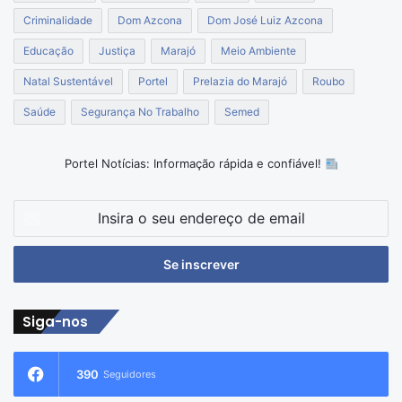
Criminalidade
Dom Azcona
Dom José Luiz Azcona
Educação
Justiça
Marajó
Meio Ambiente
Natal Sustentável
Portel
Prelazia do Marajó
Roubo
Saúde
Segurança No Trabalho
Semed
Portel Notícias: Informação rápida e confiável!
Insira
o
seu
endereço
de
email
Siga-nos
390
Seguidores