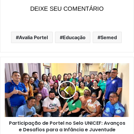
DEIXE SEU COMENTÁRIO
Avalia Portel
Educação
Semed
P
a
r
t
i
c
i
p
a
Participação de Portel no Selo UNICEF: Avanços
ç
e Desafios para a Infância e Juventude
ã