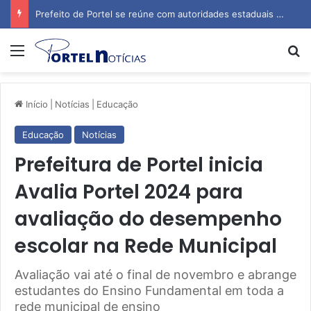
AQUAFEST 2026 transforma Portel em palco do maior festival de esportes aquáticos do Norte
Menu
P
Início
|
Notícias
|
Educação
Educação
Notícias
Prefeitura de Portel inicia
Avalia Portel 2024 para
avaliação do desempenho
escolar na Rede Municipal
Avaliação vai até o final de novembro e abrange
estudantes do Ensino Fundamental em toda a
rede municipal de ensino