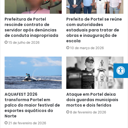
A
t
v
e
a
n
Prefeitura de Portel
Prefeito de Portel se reúne
n
t
rescinde contrato de
com autoridades
ç
servidor após denúncias
estaduais para tratar de
á
de conduta inapropriada
obras e inauguração de
o
v
escola
s
e
15 de julho de 2026
e
l
10 de março de 2026
D
t
e
e
s
r
a
á
f
i
i
n
o
í
AQUAFEST 2026
Ataque em Portel deixa
s
c
transforma Portel em
dois guardas municipais
p
i
palco do maior festival de
mortos e dois feridos
a
o
esportes aquáticos do
8 de fevereiro de 2026
r
e
Norte
a
m
21 de fevereiro de 2026
a
6