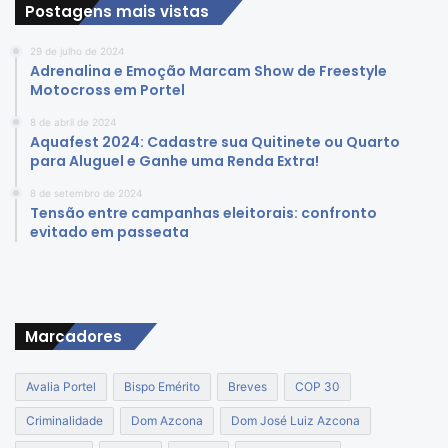
Postagens mais vistas
29 de julho de 2024
Adrenalina e Emoção Marcam Show de Freestyle
Motocross em Portel
8 de abril de 2024
Aquafest 2024: Cadastre sua Quitinete ou Quarto
para Aluguel e Ganhe uma Renda Extra!
8 de setembro de 2024
Tensão entre campanhas eleitorais: confronto
evitado em passeata
Marcadores
Avalia Portel
Bispo Emérito
Breves
COP 30
Criminalidade
Dom Azcona
Dom José Luiz Azcona