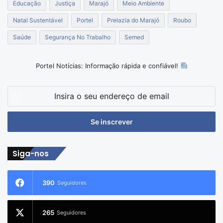
Educação
Justiça
Marajó
Meio Ambiente
Natal Sustentável
Portel
Prelazia do Marajó
Roubo
Saúde
Segurança No Trabalho
Semed
Portel Notícias: Informação rápida e confiável!
Insira
o
seu
endereço
de
email
Siga-nos
390
Seguidores
265
Seguidores