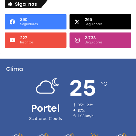
Siga-nos
390
265
Seguidores
Seguidores
227
2.733
Inscritos
Seguidores
Clima
25
℃
Portel
35º - 23º
87%
1.93 km/h
Scattered Clouds