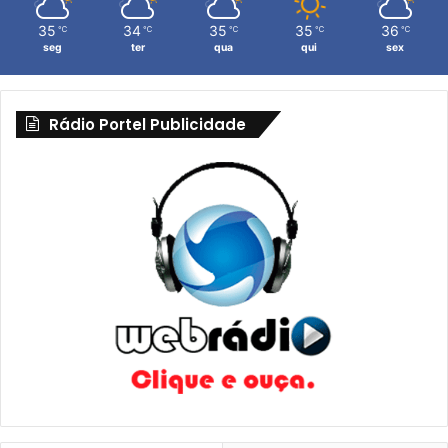
35
34
35
35
36
℃
℃
℃
℃
℃
seg
ter
qua
qui
sex
Rádio Portel Publicidade