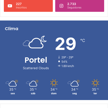
227
2.733
Inscritos
Seguidores
Clima
29
℃
Portel
29º - 29º
54%
1.89 km/h
Scattered Clouds
35
35
34
34
35
℃
℃
℃
℃
℃
sex
sáb
dom
seg
ter