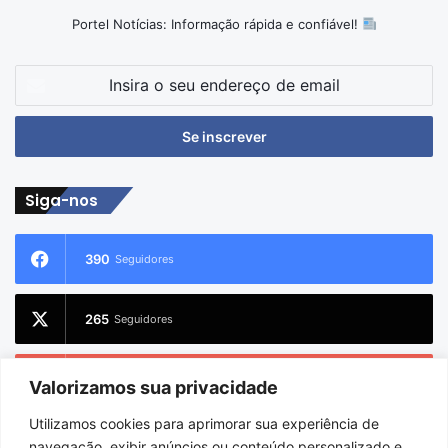
Portel Notícias: Informação rápida e confiável!
Insira
o
seu
endereço
de
email
Siga-nos
390
Seguidores
265
Seguidores
227
Inscritos
Valorizamos sua privacidade
Utilizamos cookies para aprimorar sua experiência de
2.733
Seguidores
navegação, exibir anúncios ou conteúdo personalizado e