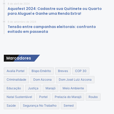
8 de abril de 2024
Aquafest 2024: Cadastre sua Quitinete ou Quarto
para Aluguel e Ganhe uma Renda Extra!
8 de setembro de 2024
Tensão entre campanhas eleitorais: confronto
evitado em passeata
Marcadores
Avalia Portel
Bispo Emérito
Breves
COP 30
Criminalidade
Dom Azcona
Dom José Luiz Azcona
Educação
Justiça
Marajó
Meio Ambiente
Natal Sustentável
Portel
Prelazia do Marajó
Roubo
Saúde
Segurança No Trabalho
Semed