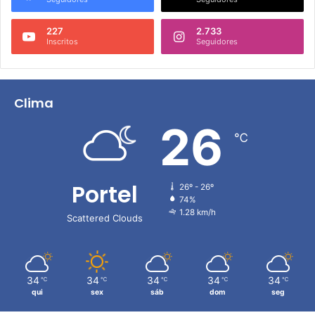
227
2.733
Inscritos
Seguidores
Clima
26
℃
Portel
26º - 26º
74%
1.28 km/h
Scattered Clouds
34
34
34
34
34
℃
℃
℃
℃
℃
qui
sex
sáb
dom
seg