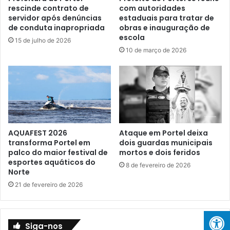
ô
rescinde contrato de
com autoridades
ç
servidor após denúncias
estaduais para tratar de
n
ã
de conduta inapropriada
obras e inauguração de
i
o
escola
c
n
15 de julho de 2026
a
10 de março de 2026
o
n
A
o
r
B
r
B
a
B
n
2
c
4
a
AQUAFEST 2026
Ataque em Portel deixa
d
transforma Portel em
dois guardas municipais
ã
palco do maior festival de
mortos e dois feridos
o
esportes aquáticos do
8 de fevereiro de 2026
d
Norte
e
21 de fevereiro de 2026
R
a
b
e
Siga-nos