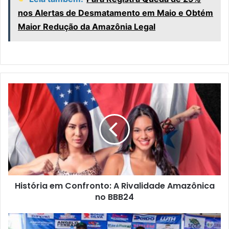
nos Alertas de Desmatamento em Maio e Obtém
Maior Redução da Amazônia Legal
H
i
s
t
ó
r
i
a
e
História em Confronto: A Rivalidade Amazônica
m
no BBB24
C
o
n
A
f
q