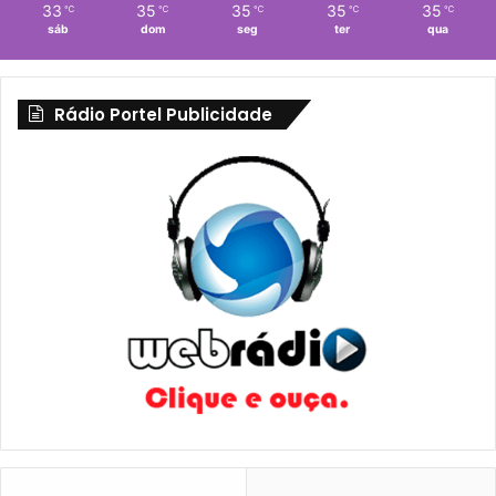
33
35
35
35
35
℃
℃
℃
℃
℃
sáb
dom
seg
ter
qua
Rádio Portel Publicidade