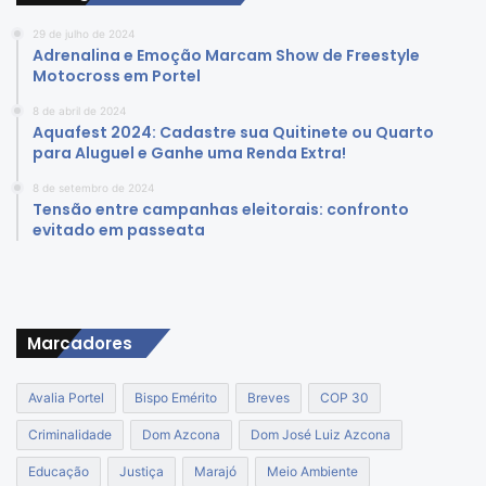
29 de julho de 2024
Adrenalina e Emoção Marcam Show de Freestyle
Motocross em Portel
8 de abril de 2024
Aquafest 2024: Cadastre sua Quitinete ou Quarto
para Aluguel e Ganhe uma Renda Extra!
8 de setembro de 2024
Tensão entre campanhas eleitorais: confronto
evitado em passeata
Marcadores
Avalia Portel
Bispo Emérito
Breves
COP 30
Criminalidade
Dom Azcona
Dom José Luiz Azcona
Educação
Justiça
Marajó
Meio Ambiente