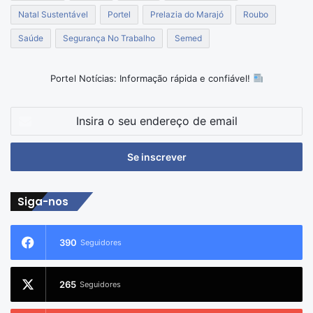
Natal Sustentável
Portel
Prelazia do Marajó
Roubo
Saúde
Segurança No Trabalho
Semed
Portel Notícias: Informação rápida e confiável!
Insira
o
seu
endereço
de
email
Siga-nos
390
Seguidores
265
Seguidores