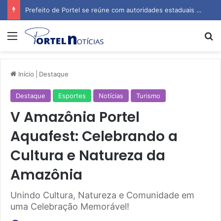
Prefeito de Portel se reúne com autoridades estaduais para tratar de obras e inauguração de escola
Menu
P
Início
|
Destaque
Destaque
Esportes
Notícias
Turismo
V Amazônia Portel
Aquafest: Celebrando a
Cultura e Natureza da
Amazônia
Unindo Cultura, Natureza e Comunidade em
uma Celebração Memorável!